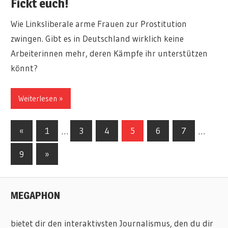
Fickt euch!
Wie Linksliberale arme Frauen zur Prostitution
zwingen. Gibt es in Deutschland wirklich keine
Arbeiterinnen mehr, deren Kämpfe ihr unterstützen
könnt?
Weiterlesen
Seitennummerierung
Vorherige
«
1
…
3
4
5
6
7
…
Beiträge
der
Nächste
9
»
Beiträge
Beiträge
MEGAPHON
bietet dir den interaktivsten Journalismus, den du dir