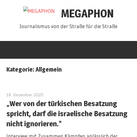
Zum
MEGAPHON
Inhalt
springen
Journalismus von der Straße für die Straße
Kategorie:
Allgemein
18. Dezember 2020
redakteur
„Wer von der türkischen Besatzung
spricht, darf die israelische Besatzung
nicht ignorieren.“
Interview mit Zusammen Kämpfen anlässlich der