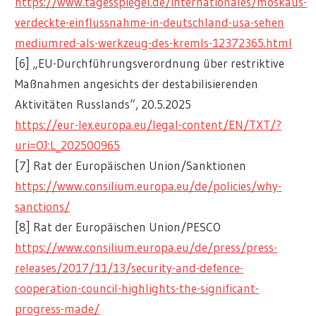
https://www.tagesspiegel.de/internationales/moskaus-
verdeckte-einflussnahme-in-deutschland-usa-sehen
mediumred-als-werkzeug-des-kremls-12372365.html
[6] „EU-Durchführungsverordnung über restriktive
Maßnahmen angesichts der destabilisierenden
Aktivitäten Russlands“, 20.5.2025
https://eur-lex.europa.eu/legal-content/EN/TXT/?
uri=OJ:L_202500965
[7] Rat der Europäischen Union/Sanktionen
https://www.consilium.europa.eu/de/policies/why-
sanctions/
[8] Rat der Europäischen Union/PESCO
https://www.consilium.europa.eu/de/press/press-
releases/2017/11/13/security-and-defence-
cooperation-council-highlights-the-significant-
progress-made/