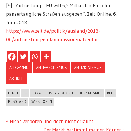
[9] „Aufrüstung – EU will 6,5 Milliarden Euro für
panzertaugliche Straßen ausgeben“, Zeit-Online, 6.
Juni 2018
https://www.zeit.de/politik/ausland/2018-
06/aufruestung-eu-kommission-nato-ulm
ALLGEMEIN
ANTIFASCHISMUS
ANTIZIONISMUS
ARTIKEL
ELNET
EU
GAZA
HÜSEYIN DOGRU
JOURNALISMUS
RED
RUSSLAND
SANKTIONEN
Beitragsnavigation
Vorheriger
Nicht verboten und doch nicht erlaubt
Beitrag:
Nächster
Der Markt bestimmt meinen Körper