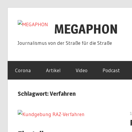
Zum
Inhalt
MEGAPHON
springen
Journalismus von der Straße für die Straße
Corona
Artikel
Video
Podcast
Schlagwort:
Verfahren
1