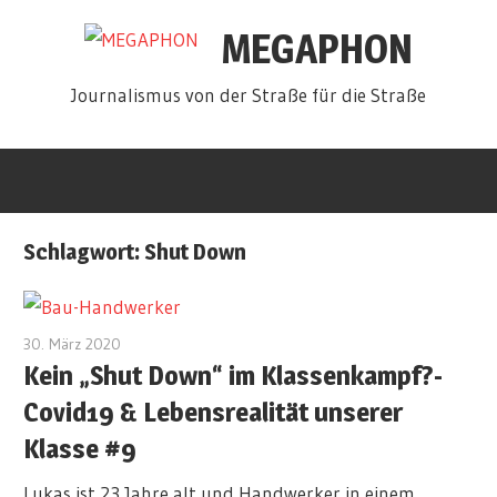
Zum
MEGAPHON
Inhalt
springen
Journalismus von der Straße für die Straße
Schlagwort:
Shut Down
30. März 2020
redakteur
Kein „Shut Down“ im Klassenkampf?-
Covid19 & Lebensrealität unserer
Klasse #9
Lukas ist 23 Jahre alt und Handwerker in einem