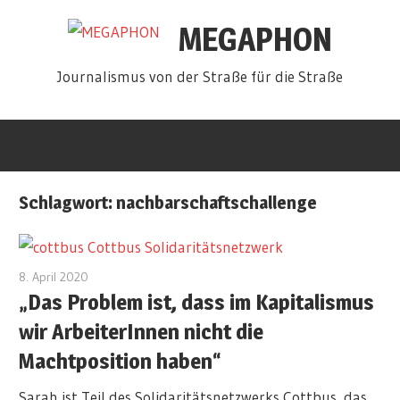
Zum
MEGAPHON
Inhalt
springen
Journalismus von der Straße für die Straße
Schlagwort:
nachbarschaftschallenge
8. April 2020
redakteur
„Das Problem ist, dass im Kapitalismus
wir ArbeiterInnen nicht die
Machtposition haben“
Sarah ist Teil des Solidaritätsnetzwerks Cottbus, das