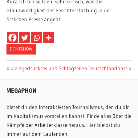
Kurz: Ich bin seitdem sehr kritisch, was die
Glaubwürdigkeit der Berichterstattung in der
örtlichen Presse angeht.
DONTSHOW
Beitragsnavigation
Vorheriger
Nächster
Kleingedrucktes und Schlagzeilen
Deutschlandhass
Beitrag:
Beitrag:
MEGAPHON
bietet dir den interaktivsten Journalismus, den du dir
im Kapitalismus vorstellen kannst. Finde alles über die
Kämpfe der Arbeiterklasse heraus. Hier bleibst du
immer auf dem Laufenden.