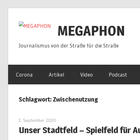
Zum
Inhalt
MEGAPHON
springen
Journalismus von der Straße für die Straße
Corona
Artikel
Video
Podcast
Schlagwort:
Zwischenutzung
1. September 2020
redakteur
Unser Stadtfeld – Spielfeld für