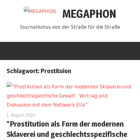
Zum
MEGAPHON
Inhalt
springen
Journalismus von der Straße für die Straße
Schlagwort:
Prostituion
1. August 2020
redakteur
“Prostitution als Form der modernen
Sklaverei und geschlechtsspezifische