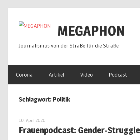
Zum
Inhalt
MEGAPHON
springen
Journalismus von der Straße für die Straße
Corona
Artikel
Video
Podcast
Schlagwort:
Politik
10. April 2020
admin
Frauenpodcast: Gender-Struggle