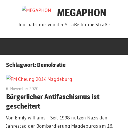
Zum
MEGAPHON
Inhalt
springen
Journalismus von der Straße für die Straße
Schlagwort:
Demokratie
6. November 2020
redakteur
Bürgerlicher Antifaschismus ist
gescheitert
Von Emily Williams – Seit 1998 nutzen Nazis den
Jahrestag der Bombardierung Magdeburgs am 16.