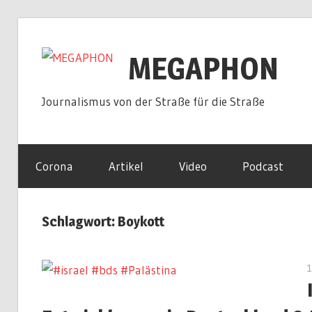
Zum
Inhalt
MEGAPHON
springen
Journalismus von der Straße für die Straße
Corona
Artikel
Video
Podcast
Schlagwort:
Boykott
1