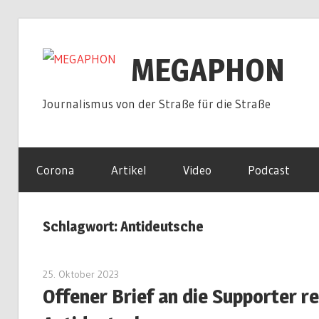
Zum
Inhalt
MEGAPHON
springen
Journalismus von der Straße für die Straße
Corona
Artikel
Video
Podcast
Schlagwort:
Antideutsche
25. Oktober 2023
redakteur
Offener Brief an die Supporter r